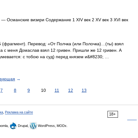
— Османские визири Содержание 1 XIV век 2 XV век 3 XVI век
(фрагмент). Перевод: «От Полчка (или Полочка)…(ты) взял
 а с меня Домаслав взял 12 гривен. Пришли же 12 гривен. А
умевается: с тобою на суд) перед князем и&#8230; …
дующая
→
7
8
9
10
11
12
13
ка
,
Реклама на сайте
18+
omla,
Drupal,
WordPress, MODx.