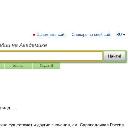
Запомнить сайт
Словарь на свой сайт
RU
едии на Академике
Найти!
Книги
Игры ⚽
филд …
ина существуют и другие значения, см. Справедливая Россия