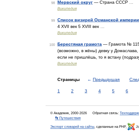
Мервский округ
— Страна СССР …
98
Википедия
Список визирей Османской империи
99
4 XVII век 5 XVIII век …
Википедия
Берестяная грамота
— Грамота № 115 
100
(возможно, в жёны) девку у Домаслава,
если не пришлёшь, то я встану (подраз
Википедия
Страницы
←
Предыдущая
Сле
1
2
3
4
5
6
© Академик, 2000-2026
Обратная связь:
Техподдерж
👣 Путешествия
Экспорт словарей на сайты
, сделанные на PHP,
Jo