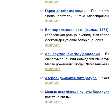
Википедия
Горно-алтайские языки
— Горно алтай
93
Число носителей: 65 тыс. Классифика
Википедия
Вся королевская рать (фильм, 1971)
94
королевская рать (значения). Вся кор
Александр Гуткович Автор сценария …
Википедия
Авшалумов, Хизгил Давидович
— В В
95
Авшалумов. Хизгил Давидович Авшалум
Место рождения: Нюгди, Дагестанская 
Википедия
Азербайджанская литература
— Част
96
Википедия
Малые населённые пункты Белорус
97
память о святых …
Википедия