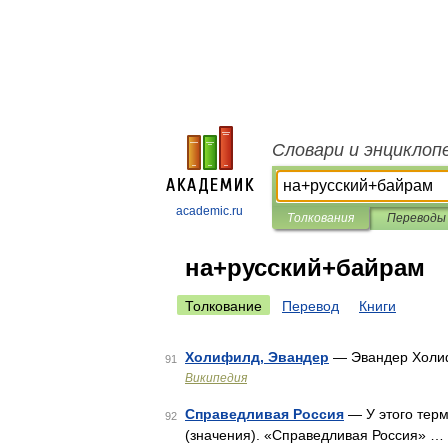
Словари и энциклоп
academic.ru
Толкования
Переводы
на+русский+байрам
Толкование
Перевод
Книги
Холифилд, Эвандер
— Эвандер Холи
91
Википедия
Справедливая Россия
— У этого терм
92
(значения). «Справедливая Россия» …