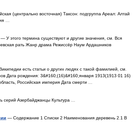
ская (центрально восточная) Таксон: подгруппа Ареал: Алтай
ция …
— У этого термина существуют и другие значения, см. Вся
олевская рать Жанр драма Режиссёр Наум Ардашников
икипедии есть статьи о других людях с такой фамилией, см.
ов Дата рождения: 3&#160;(16)&#160;января 1913(1913 01 16)
область, Российская империя Дата смерти …
ь серий Азербайджанцы Культура …
сии
— Содержание 1 Списки 2 Наименования деревень 2.1 В